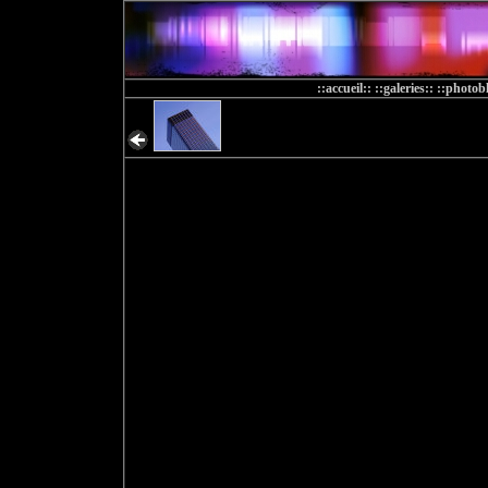
::accueil::
::galeries::
::photobl