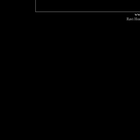
ww
Ravi Hor