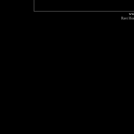
ww
Ravi Hor