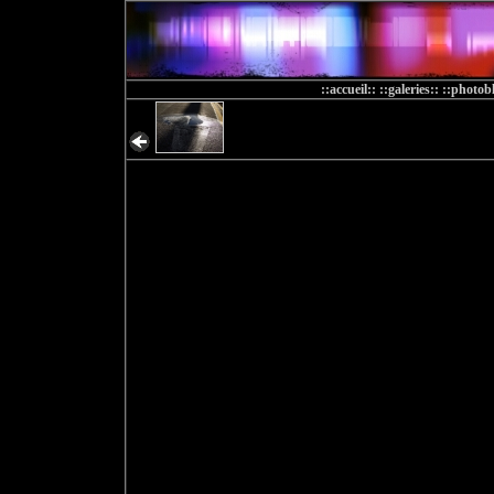
::accueil::
::galeries::
::photobl