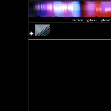
::accueil::
::galeries::
::photobl