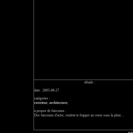
détails :
date : 2005-08-27
catégories :
exterieur
,
architecture
,
a propos de faisceaux :
Des faisceaux d'acier, veulent te frapper au coeur sous la pluie...
ww