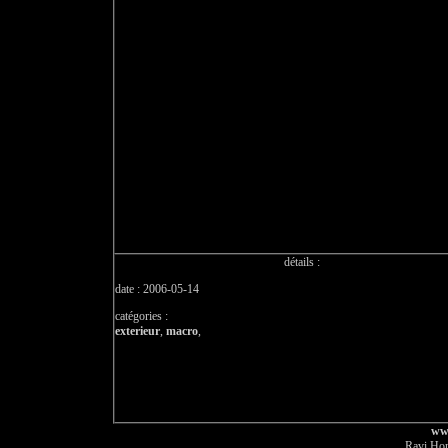
détails :
date : 2006-05-14
catégories :
exterieur
,
macro
,
ww
Ravi Hor