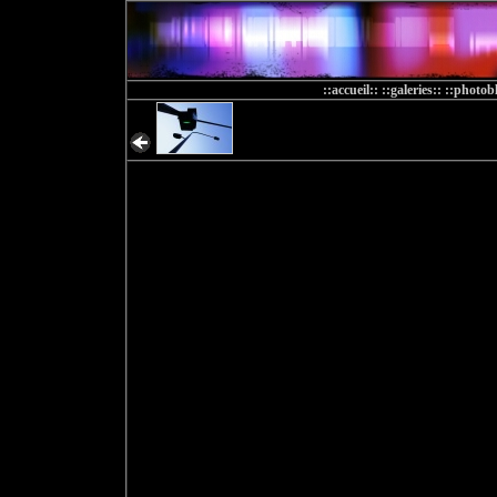
::accueil::
::galeries::
::photobl