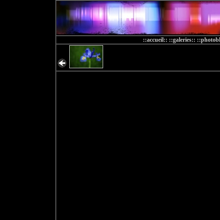
::accueil::
::galeries::
::photobl