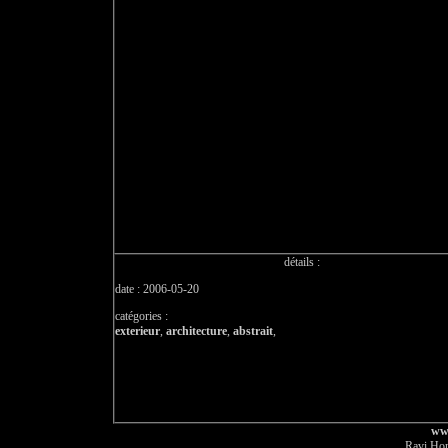
détails :
date : 2006-05-20
catégories :
exterieur
,
architecture
,
abstrait
,
ww
Ravi Hor